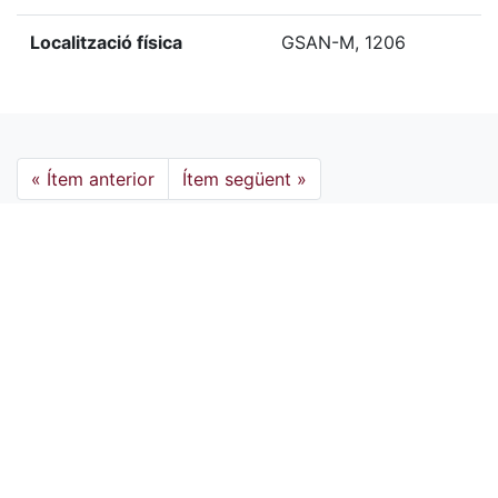
Localització física
GSAN-M, 1206
«
Ítem anterior
Ítem següent
»
Etiquetes
1853
Citació
Desconegut, “San Magin,”
Biblioteca Digital del Centre
de Lectura de Reus
, consulta 6 agost de 2026,