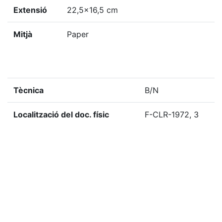
Extensió
22,5x16,5 cm
Mitjà
Paper
Tècnica
B/N
Localització del doc. físic
F-CLR-1972, 3
Localització del doc. digital
F-CLR-1972, 3
«
Ítem anterior
Ítem següent
»