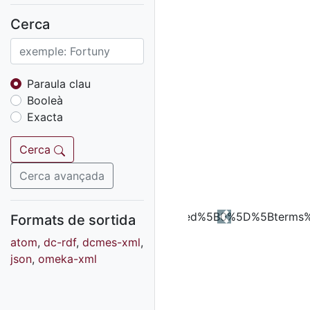
Fons sonor de Ràdio
Reus
Cerca
Cartells
Fons audiovisual
Fons local
Paraula clau
Booleà
Fons sonor
Exacta
Goigs
Fons fotogràfic
Cerca
Fons d'art
Cerca avançada
Formats de sortida
Previous
atom
,
dc-rdf
,
dcmes-xml
,
json
,
omeka-xml