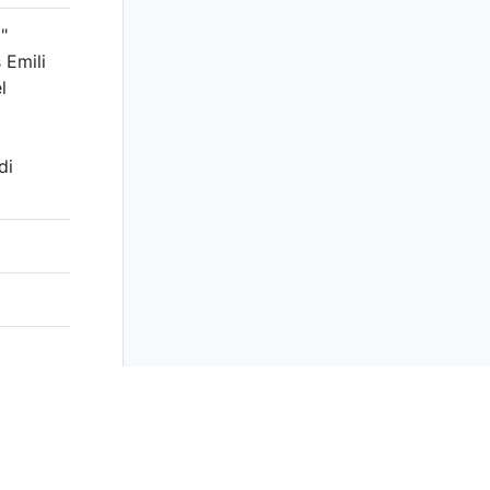
"
 Emili
l
di