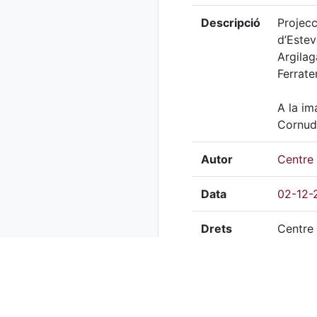
Descripció
Projecc
d’Estev
Argilag
Ferrater
A la im
Cornud
Autor
Centre 
Data
02-12-
Drets
Centre 
Mitjà
Digital