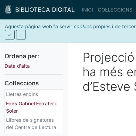
BIBLIOTECA DIGITAL
INICI
COL·LECCIONS
Aquesta pàgina web fa servir
cookies
pròpies i de tercer
Projecció
Ordena per:
Data d'alta
ha més en
d’Esteve 
Col·leccions
Lletres endins
Fons Gabriel Ferrater i
Soler
Llibres de signatures
del Centre de Lectura