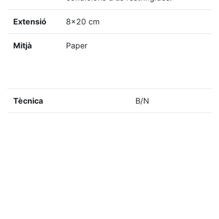
Extensió
8x20 cm
Mitjà
Paper
Tècnica
B/N
Localització del doc. físic
F-REUS-1993, 29
Localització del doc. digital
F-REUS-1993, 29
«
Ítem anterior
Ítem següent
»