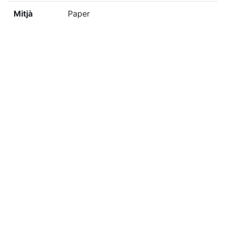
Mitjà
Paper
Tècnica
B/N
Localització del doc. físic
F-REUS-1988, 13
Localització del doc. digital
F-REUS-1988, 13
«
Ítem anterior
Ítem següent
»
Etiquetes