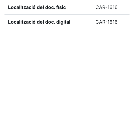
Localització del doc. físic
CAR-1616
Localització del doc. digital
CAR-1616
«
Ítem anterior
Ítem següent
»
Etiquetes
1995
Citació
Carrutxa i Institut Municipal d'Acció Cultural (Reus),