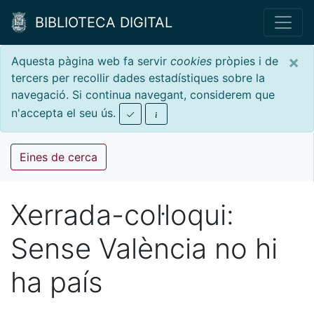
BIBLIOTECA DIGITAL
×
Aquesta pàgina web fa servir
cookies
pròpies i de
tercers per recollir dades estadístiques sobre la
navegació. Si continua navegant, considerem que
n'accepta el seu ús.
Eines de cerca
Xerrada-col·loqui:
Sense València no hi
ha país