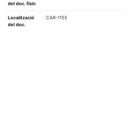
del doc. físic
Localització
CAR-1155
del doc.
digital
«
Ítem anterior
Ítem següent
»
Etiquetes
1996
Citació