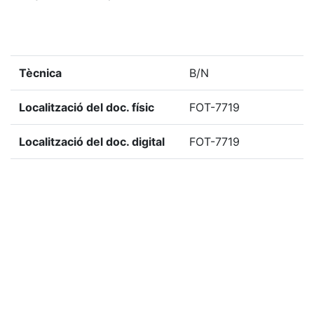
Tècnica
B/N
Localització del doc. físic
FOT-7719
Localització del doc. digital
FOT-7719
Observacions
Donatiu Sr. Fornies
«
Ítem anterior
Ítem següent
»