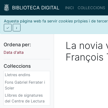
BIBLIOTECA DIGITAL
INICI
COL·LECCIONS
Aquesta pàgina web fa servir
cookies
pròpies i de tercer
La novia 
Ordena per:
Data d'alta
François 
Col·leccions
Lletres endins
Fons Gabriel Ferrater i
Soler
Llibres de signatures
del Centre de Lectura