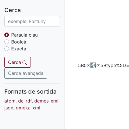
Fons sonor de Ràdio
Reus
Cerca
Cartells
Fons audiovisual
Fons local
Paraula clau
Booleà
Fons sonor
Exacta
Goigs
Fons fotogràfic
Cerca
Previous
Fons d'art
Cerca avançada
Formats de sortida
atom
,
dc-rdf
,
dcmes-xml
,
json
,
omeka-xml