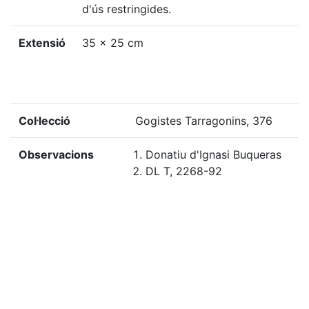
d'ús restringides.
Extensió
35 x 25 cm
Col·lecció
Gogistes Tarragonins, 376
Observacions
Donatiu d'Ignasi Buqueras
DL T, 2268-92
Localització física
G-CLR-M, 387
«
Ítem anterior
Ítem següent
»