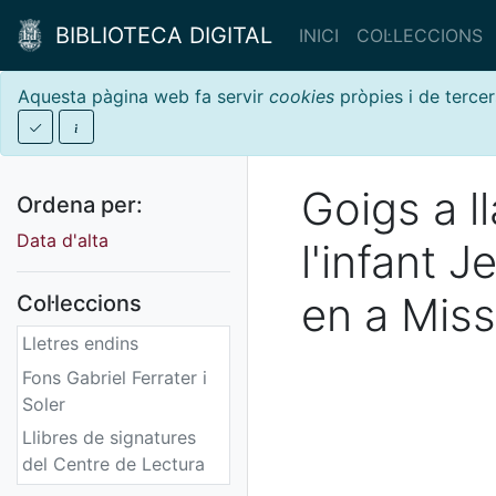
BIBLIOTECA DIGITAL
INICI
COL·LECCIONS
Aquesta pàgina web fa servir
cookies
pròpies i de tercer
Goigs a l
Ordena per:
Data d'alta
l'infant 
en a Miss
Col·leccions
Lletres endins
Fons Gabriel Ferrater i
Soler
Llibres de signatures
del Centre de Lectura