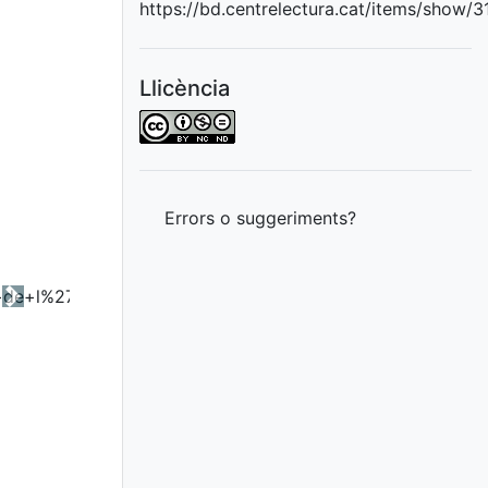
https://bd.centrelectura.cat/items/show/
Llicència
Errors o suggeriments?
Next