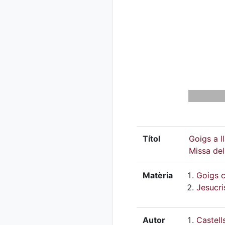
Títol
Goigs a l
Missa del
Matèria
Goigs c
Jesucri
Autor
Castell