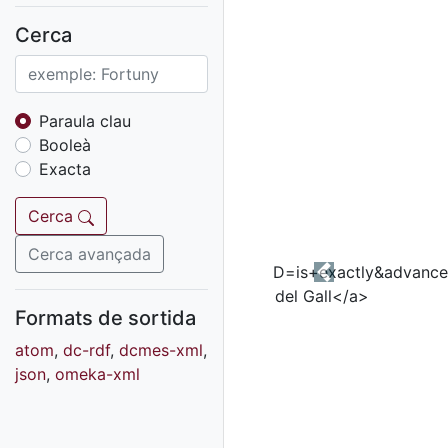
Fons sonor de Ràdio
Reus
Cerca
Cartells
Fons audiovisual
Fons local
Paraula clau
Booleà
Fons sonor
Exacta
Goigs
Fons fotogràfic
Cerca
Fons d'art
Cerca avançada
Previous
Formats de sortida
atom
,
dc-rdf
,
dcmes-xml
,
json
,
omeka-xml