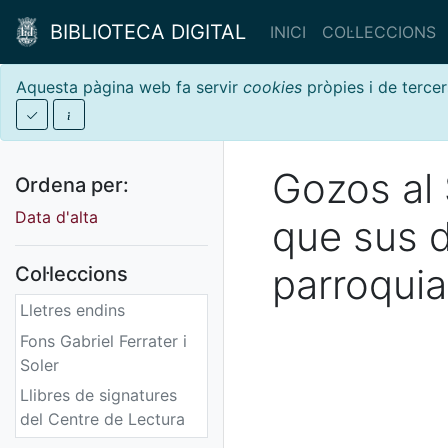
BIBLIOTECA DIGITAL
INICI
COL·LECCIONS
Aquesta pàgina web fa servir
cookies
pròpies i de tercer
Gozos al 
Ordena per:
Data d'alta
que sus d
parroquial
Col·leccions
Lletres endins
Fons Gabriel Ferrater i
Soler
Llibres de signatures
del Centre de Lectura