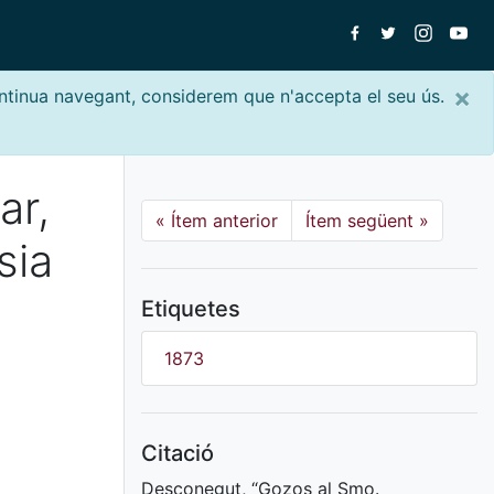
×
ontinua navegant, considerem que n'accepta el seu ús.
ar,
«
Ítem anterior
Ítem següent
»
sia
Etiquetes
1873
Citació
Desconegut, “Gozos al Smo.