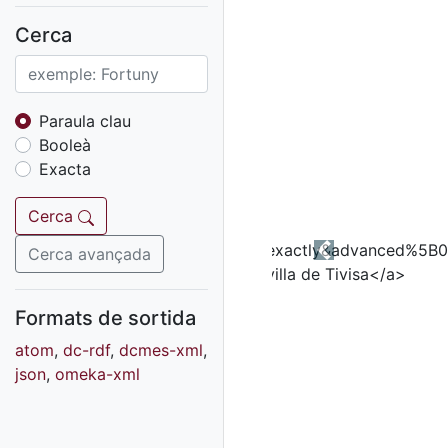
Fons sonor de Ràdio
Reus
Cerca
Cartells
Fons audiovisual
Fons local
Paraula clau
Booleà
Fons sonor
Exacta
Goigs
Fons fotogràfic
Cerca
Fons d'art
Cerca avançada
Previous
Formats de sortida
atom
,
dc-rdf
,
dcmes-xml
,
json
,
omeka-xml