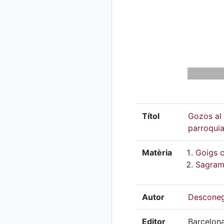
Títol
Gozos al 
parroquial
Matèria
Goigs c
Sagram
Autor
Descone
Editor
Barcelona