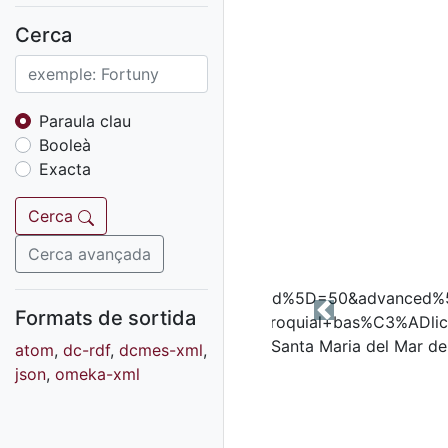
Fons sonor de Ràdio
Reus
Cerca
Cartells
Fons audiovisual
Fons local
Paraula clau
Booleà
Fons sonor
Exacta
Goigs
Fons fotogràfic
Cerca
Fons d'art
Cerca avançada
Formats de sortida
Previous
atom
,
dc-rdf
,
dcmes-xml
,
json
,
omeka-xml