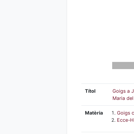
Títol
Goigs a J
Maria del
Matèria
Goigs c
Ecce-H