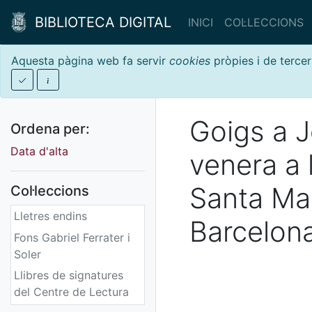
BIBLIOTECA DIGITAL
INICI
COL·LECCIONS
Aquesta pàgina web fa servir
cookies
pròpies i de tercer
Goigs a 
Ordena per:
Data d'alta
venera a 
Santa Mar
Col·leccions
Lletres endins
Barcelon
Fons Gabriel Ferrater i
Soler
Llibres de signatures
del Centre de Lectura