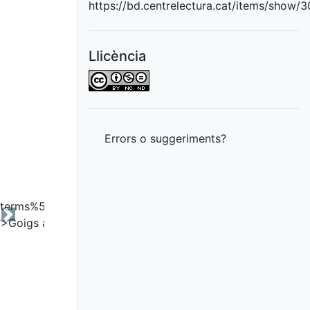
https://bd.centrelectura.cat/items/show/
Llicència
Errors o suggeriments?
Next