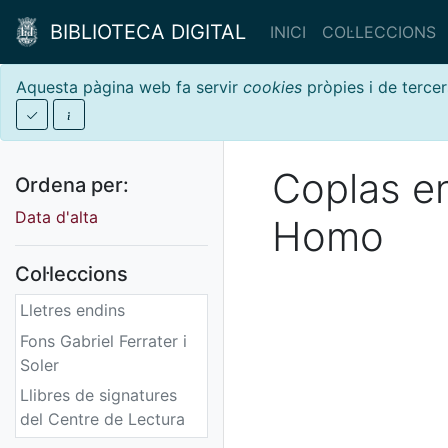
BIBLIOTECA DIGITAL
INICI
COL·LECCIONS
Aquesta pàgina web fa servir
cookies
pròpies i de tercer
Coplas en
Ordena per:
Data d'alta
Homo
Col·leccions
Lletres endins
Fons Gabriel Ferrater i
Soler
Llibres de signatures
del Centre de Lectura