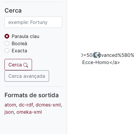
Fons sonor de Ràdio
Reus
Cerca
Cartells
Fons audiovisual
Fons local
Paraula clau
Booleà
Fons sonor
Exacta
Goigs
Previous
Fons fotogràfic
Cerca
Fons d'art
Cerca avançada
Formats de sortida
atom
,
dc-rdf
,
dcmes-xml
,
json
,
omeka-xml