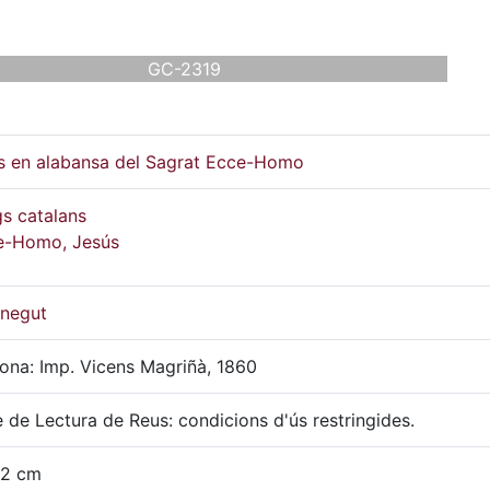
GC-2319
s en alabansa del Sagrat Ecce-Homo
s catalans
e-Homo, Jesús
negut
ona: Imp. Vicens Magriñà, 1860
 de Lectura de Reus: condicions d'ús restringides.
22 cm