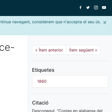
×
ontinua navegant, considerem que n'accepta el seu ús.
cce-
«
Ítem anterior
Ítem següent
»
Etiquetes
1860
Citació
Desconegut, “Coplas en alabansa del