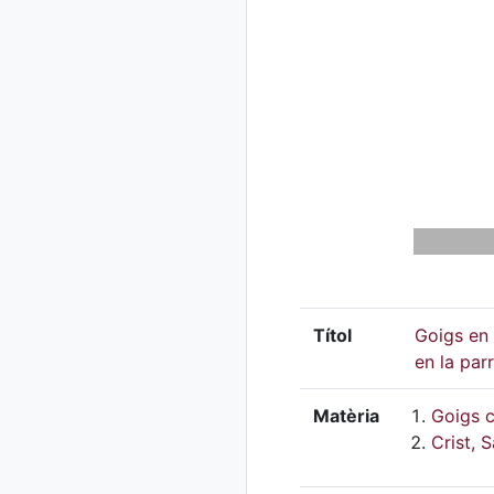
Títol
Goigs en 
en la par
Matèria
Goigs c
Crist, 