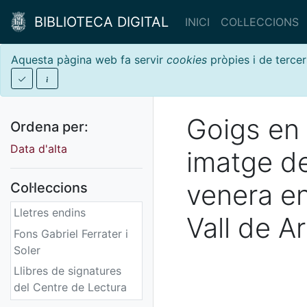
BIBLIOTECA DIGITAL
INICI
COL·LECCIONS
Aquesta pàgina web fa servir
cookies
pròpies i de tercer
Goigs en 
Ordena per:
Data d'alta
imatge de
venera en
Col·leccions
Lletres endins
Vall de A
Fons Gabriel Ferrater i
Soler
Llibres de signatures
del Centre de Lectura