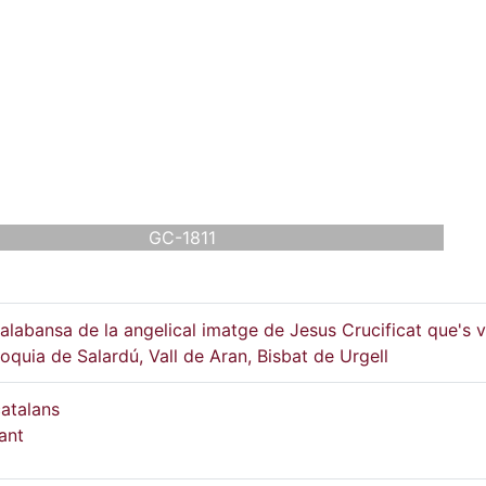
GC-1811
alabansa de la angelical imatge de Jesus Crucificat que's 
roquia de Salardú, Vall de Aran, Bisbat de Urgell
atalans
Sant