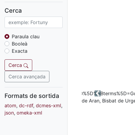
Fons sonor de Ràdio
Reus
Cerca
Cartells
Fons audiovisual
Fons local
Paraula clau
Booleà
Fons sonor
Exacta
Goigs
Fons fotogràfic
Cerca
Fons d'art
Cerca avançada
Formats de sortida
Previous
atom
,
dc-rdf
,
dcmes-xml
,
json
,
omeka-xml