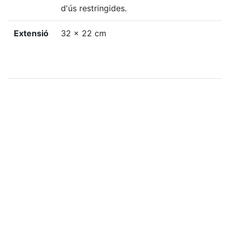
d'ús restringides.
Extensió
32 x 22 cm
Localització física
GC-1278
«
Ítem anterior
Ítem següent
»
Etiquetes
1960