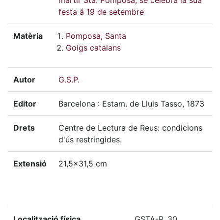
festa á 19 de setembre
Matèria
Pomposa, Santa
Goigs catalans
Autor
G.S.P.
Editor
Barcelona : Estam. de Lluis Tasso, 1873
Drets
Centre de Lectura de Reus: condicions
d'ús restringides.
Extensió
21,5x31,5 cm
Localització física
GSTA-P, 30