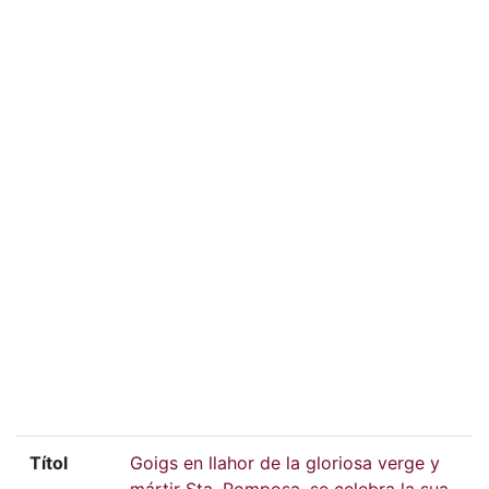
Títol
Goigs en llahor de la gloriosa verge y
mártir Sta. Pomposa, se celebra la sua