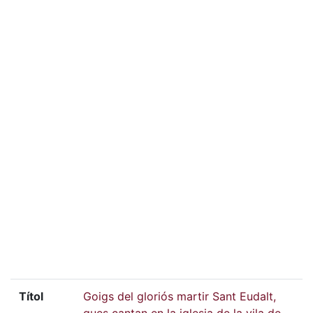
Títol
Goigs del gloriós martir Sant Eudalt,
ques cantan en la iglesia de la vila de