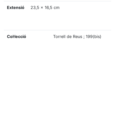
Extensió
23,5 x 16,5 cm
Col·lecció
Torrell de Reus ; 199(bis)
Localització física
G-M, 1508
«
Ítem anterior
Ítem següent
»
Etiquetes
1961