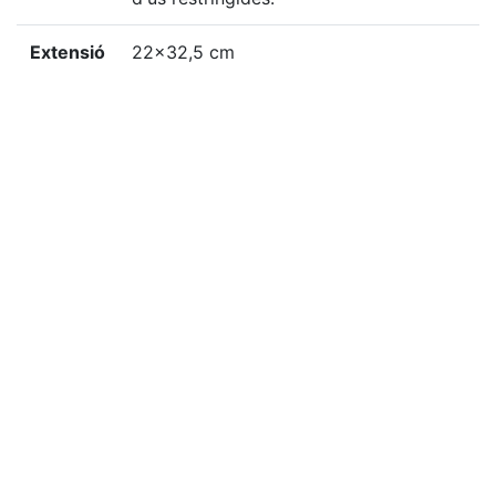
Extensió
22x32,5 cm
Localització física
GSTA-C, 89
«
Ítem anterior
Ítem següent
»
Citació
Desconegut, “Goigs de la gloriosa verge y martir santa
Candida, la qual reliquia se venera en sa devota ermita
del terme de Orpí, bisbat de Barcelona,”
Biblioteca