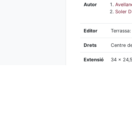
Autor
Avella
Soler D
Editor
Terrassa:
Drets
Centre de
Extensió
34 x 24,
Observacions
Edit
Fest
Localització
GSA
física