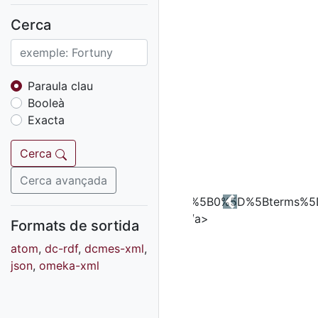
Fons sonor de Ràdio
Reus
Cerca
Cartells
Fons audiovisual
Fons local
Paraula clau
Booleà
Fons sonor
Exacta
Goigs
Fons fotogràfic
Cerca
Fons d'art
Cerca avançada
Previous
Formats de sortida
atom
,
dc-rdf
,
dcmes-xml
,
json
,
omeka-xml