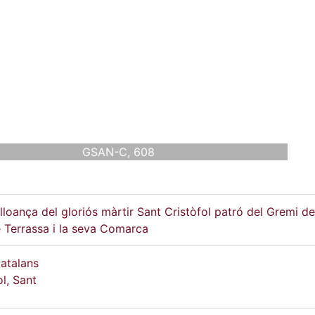
GSAN-C, 608
lloança del gloriós màrtir Sant Cristòfol patró del Gremi de
 Terrassa i la seva Comarca
atalans
ol, Sant