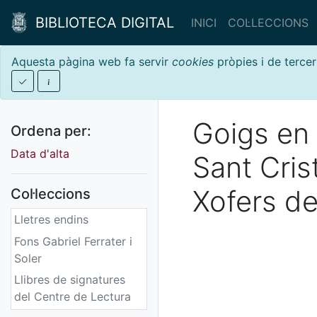
BIBLIOTECA DIGITAL
INICI
COL·LECCIONS
Aquesta pàgina web fa servir
cookies
pròpies i de tercer
Goigs en 
Ordena per:
Data d'alta
Sant Cris
Xofers de
Col·leccions
Lletres endins
Fons Gabriel Ferrater i
Soler
Llibres de signatures
del Centre de Lectura