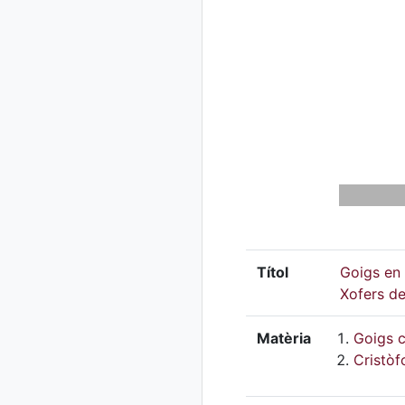
Títol
Goigs en 
Xofers de
Matèria
Goigs c
Cristòf