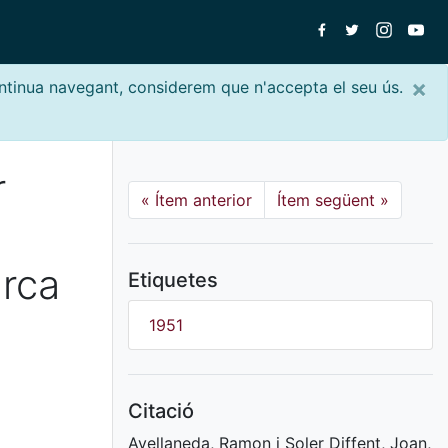
×
ontinua navegant, considerem que n'accepta el seu ús.
r
«
Ítem anterior
Ítem següent
»
arca
Etiquetes
1951
Citació
Avellaneda, Ramon i Soler Diffent, Joan,