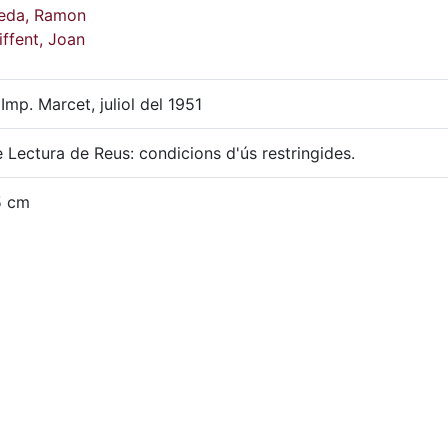
neda, Ramon
iffent, Joan
 Imp. Marcet, juliol del 1951
 Lectura de Reus: condicions d'ús restringides.
5 cm
ats com a record dels solemnes Oficis celebrats en el dia d
a de Sant Cristòfol
N-C, 608