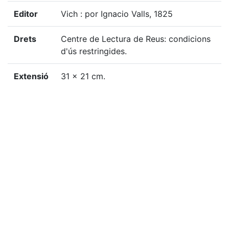
Editor
Vich : por Ignacio Valls, 1825
Drets
Centre de Lectura de Reus: condicions
d'ús restringides.
Extensió
31 x 21 cm.
Localització física
GSAN-E, 134
«
Ítem anterior
Ítem següent
»