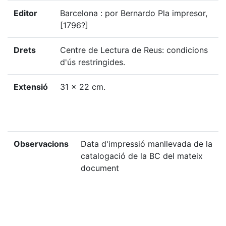
Editor
Barcelona : por Bernardo Pla impresor,
[1796?]
Drets
Centre de Lectura de Reus: condicions
d'ús restringides.
Extensió
31 x 22 cm.
Observacions
Data d'impressió manllevada de la
catalogació de la BC del mateix
document
Localització
GSAN-E, 133
física