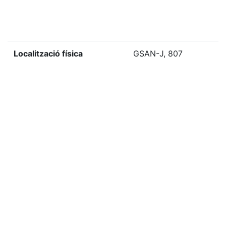
Localització física
GSAN-J, 807
«
Ítem anterior
Ítem següent
»
Etiquetes
1970
Citació