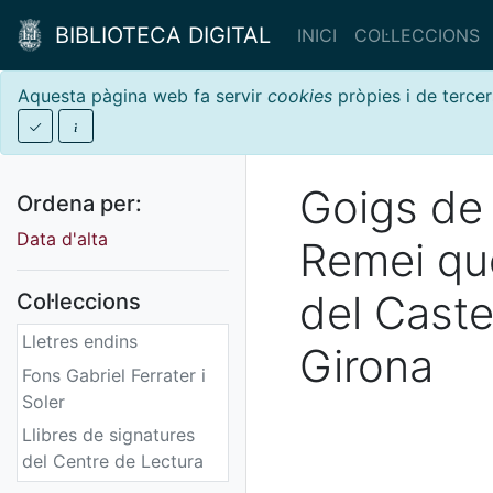
BIBLIOTECA DIGITAL
INICI
COL·LECCIONS
Aquesta pàgina web fa servir
cookies
pròpies i de tercer
Goigs de 
Ordena per:
Data d'alta
Remei que
del Caste
Col·leccions
Lletres endins
Girona
Fons Gabriel Ferrater i
Soler
Llibres de signatures
del Centre de Lectura