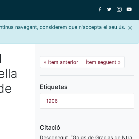
×
ontinua navegant, considerem que n'accepta el seu ús.
l
«
Ítem anterior
Ítem següent
»
lla
 de
Etiquetes
1906
Citació
Desconegut, “Goigs de Gracias de Ntra.