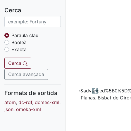
Fons sonor de Ràdio
Reus
Cerca
Cartells
Fons audiovisual
Fons local
Paraula clau
Booleà
Fons sonor
Exacta
Goigs
Fons fotogràfic
Cerca
Fons d'art
Cerca avançada
Formats de sortida
Previous
atom
,
dc-rdf
,
dcmes-xml
,
json
,
omeka-xml