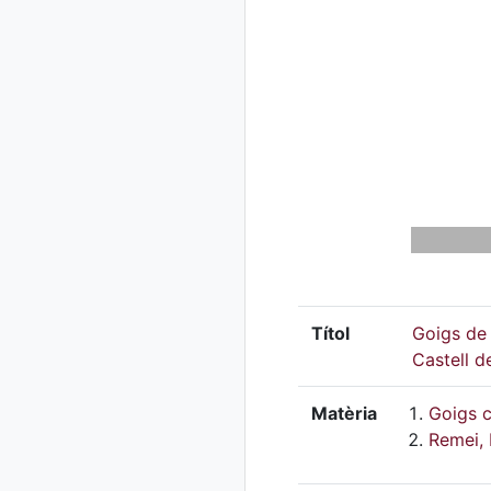
Títol
Goigs de 
Castell d
Matèria
Goigs c
Remei,