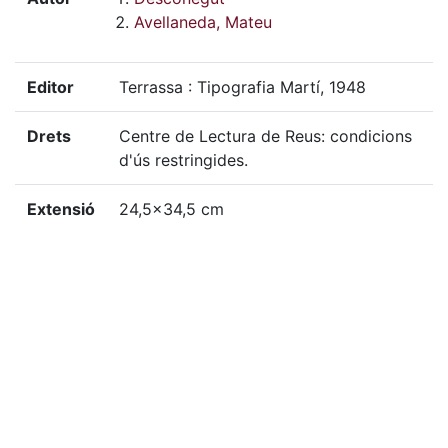
Avellaneda, Mateu
Editor
Terrassa : Tipografia Martí, 1948
Drets
Centre de Lectura de Reus: condicions
d'ús restringides.
Extensió
24,5x34,5 cm
Localització física
GSAN-LL, 172
«
Ítem anterior
Ítem següent
»