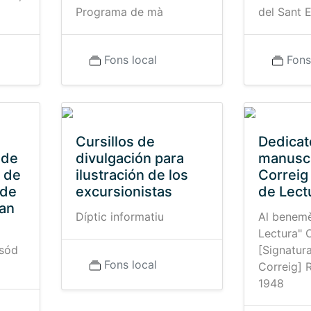
Programa de mà
del Sant 
Fons local
Fons
Cursillos de
Dedicat
 de
divulgación para
manuscr
 de
ilustración de los
Correig
 de
excursionistas
de Lect
San
Díptic informatiu
Al benemè
Lectura" 
ssód
[Signatur
Fons local
Correig] R
1948