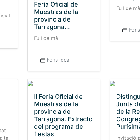
Feria Oficial de
Full de m
Muestras de la
icial
provincia de
Tarragona...
Fons
Full de mà
Fons local
e
II Feria Oficial de
Distingu
Muestras de la
Junta d
provincia de
de la Re
Tarragona. Extracto
Congreg
del programa de
Purísim
tat
fiestas
lta,
Invitació 