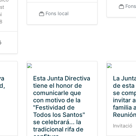
Fons
st
Fons local
i
48
ó
va
Esta Junta Directiva
La Junta
d,
tiene el honor de
de esta
comunicarle que
se comp
con motivo de la
invitar 
"Festividad de
familia a
Todos los Santos"
Reunión
se celebrará... la
Invitació
tradicional rifa de