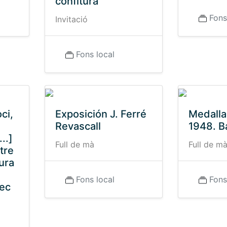
confitura
Fons
Invitació
Fons local
ci,
Exposición J. Ferré
Medalla
Revascall
1948. B
..]
Full de mà
Full de m
stre
ura
Fons local
Fons
rec