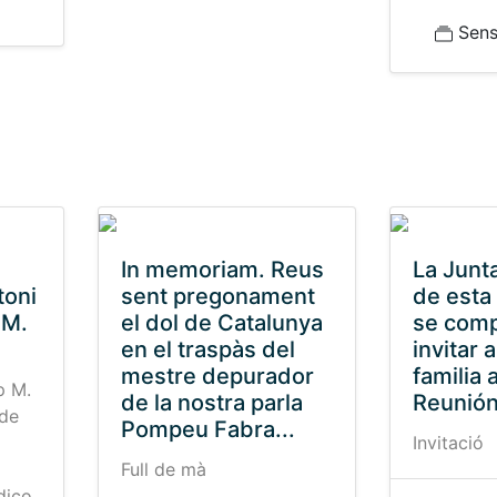
Sense
In memoriam. Reus
La Junta
toni
sent pregonament
de esta
 M.
el dol de Catalunya
se comp
en el traspàs del
invitar 
mestre depurador
familia a
p M.
de la nostra parla
Reunión"
 de
Pompeu Fabra...
Invitació
Full de mà
dico