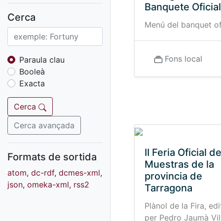
Fons sonor de Ràdio
Banquete Oficial
Reus
Cerca
Menú del banquet of
Cartells
Fons audiovisual
Fons local
Fons local
Paraula clau
Booleà
Fons sonor
Exacta
Goigs
Fons fotogràfic
Cerca
Fons d'art
Cerca avançada
II Feria Oficial d
Formats de sortida
Muestras de la
atom
,
dc-rdf
,
dcmes-xml
,
provincia de
json
,
omeka-xml
,
rss2
Tarragona
Plànol de la Fira, edi
per Pedro Jaumà Vila