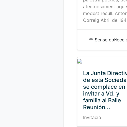
afectuosament aque
modest recull. Anton
Correig Abril de 19
Sense col·lecci
La Junta Directi
de esta Socieda
se complace en
invitar a Vd. y
familia al Baile
Reunión...
Invitació