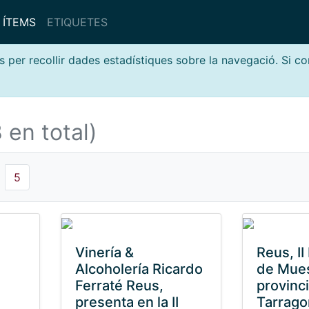
ÍTEMS
ETIQUETES
s per recollir dades estadístiques sobre la navegació. Si c
 en total)
5
e
Vinería &
Reus, II 
Alcoholería Ricardo
de Mues
Ferraté Reus,
provinc
presenta en la II
Tarrago