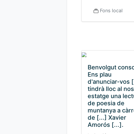
Fons local
Benvolgut conso
Ens plau
d'anunciar-vos [.
tindrà lloc al no
estatge una lect
de poesia de
muntanya a càr
de [...] Xavier
Amorós [...].