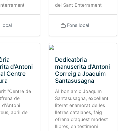
Enterrament
del Sant Enterrament
 local
Fons local
òria
Dedicatòria
ita d'Antoni
manuscrita d'Antoni
 al Centre
Correig a Joaquim
ura
Santasusagna
rit "Centre de
Al bon amic Joaquim
Ofrena de
Santasusagna, excel·lent
a d'Antoni
literat enamorat de les
eus, abril de
lletres catalanes, faig
ofrena d'aquest modest
llibres, en testimoni