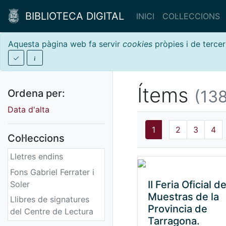
BIBLIOTECA DIGITAL
INICI
COL·LECCIONS
Aquesta pàgina web fa servir
cookies
pròpies i de tercer
Ítems
(138
Ordena per:
Data d'alta
1
2
3
4
Col·leccions
Lletres endins
Fons Gabriel Ferrater i
II Feria Oficial d
Soler
Muestras de la
Llibres de signatures
Provincia de
del Centre de Lectura
Tarragona.