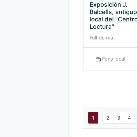
Exposición J.
Balcells, antiguo
local del "Centr
Lectura"
Full de mà
Fons local
1
2
3
4