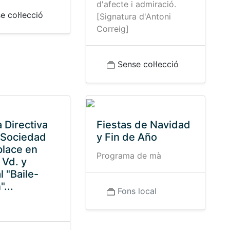
d'afecte i admiració.
 col·lecció
[Signatura d'Antoni
Correig]
Sense col·lecció
 Directiva
Fiestas de Navidad
 Sociedad
y Fin de Año
lace en
Programa de mà
a Vd. y
l "Baile-
...
Fons local