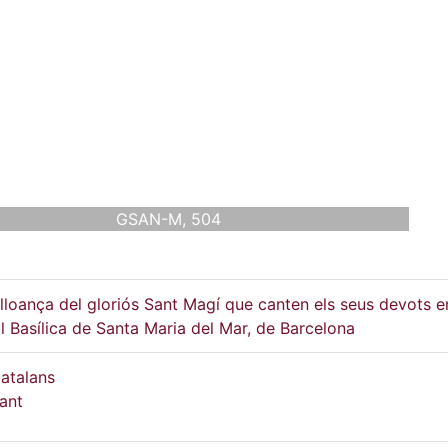
GSAN-M, 504
lloança del gloriós Sant Magí que canten els seus devots e
l Basílica de Santa Maria del Mar, de Barcelona
atalans
ant