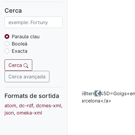
Fons sonor de Ràdio
Reus
Cerca
Cartells
Fons audiovisual
Fons local
Paraula clau
Booleà
Fons sonor
Exacta
Goigs
Fons fotogràfic
Cerca
Fons d'art
Cerca avançada
Formats de sortida
Previous
atom
,
dc-rdf
,
dcmes-xml
,
json
,
omeka-xml