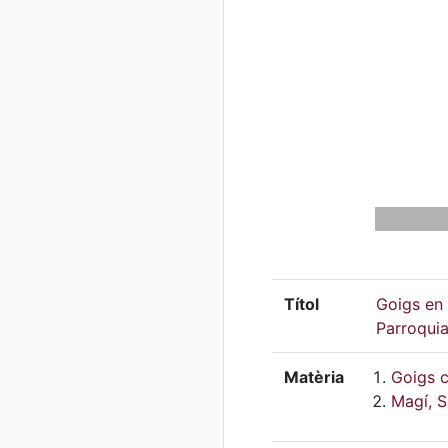
Títol
Goigs en 
Parroquia
Matèria
Goigs c
Magí, S