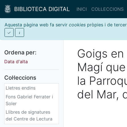
BIBLIOTECA DIGITAL
INICI
COL·LECCIONS
Aquesta pàgina web fa servir
cookies
pròpies i de tercer
Goigs en 
Ordena per:
Data d'alta
Magí que
la Parroq
Col·leccions
Lletres endins
del Mar, 
Fons Gabriel Ferrater i
Soler
Llibres de signatures
del Centre de Lectura