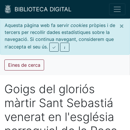
BIBLIOTECA DIGITAL
×
Aquesta pàgina web fa servir
cookies
pròpies i de
tercers per recollir dades estadístiques sobre la
navegació. Si continua navegant, considerem que
n'accepta el seu ús.
Eines de cerca
Goigs del gloriós
màrtir Sant Sebastiá
venerat en l'església