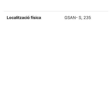
Localització física
GSAN- S, 235
«
Ítem anterior
Ítem següent
»
Etiquetes
1943
Citació
Desconegut, “Goigs del gloriós màrtir Sant Sebastiá