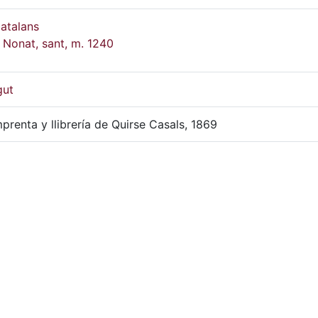
atalans
Nonat, sant, m. 1240
gut
mprenta y llibrería de Quirse Casals, 1869
 Lectura de Reus: condicions d'ús restringides.
 31,5 cm
GSAN-R, 146