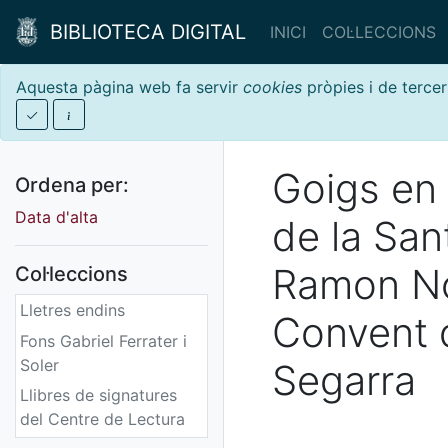
BIBLIOTECA DIGITAL
INICI
COL·LECCIONS
Aquesta pàgina web fa servir
cookies
pròpies i de tercer
Goigs en 
Ordena per:
Data d'alta
de la San
Ramon Non
Col·leccions
Lletres endins
Convent d
Fons Gabriel Ferrater i
Soler
Segarra
Llibres de signatures
del Centre de Lectura