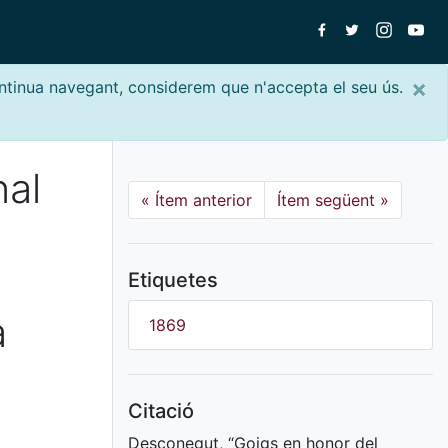
×
ontinua navegant, considerem que n'accepta el seu ús.
nal
«
Ítem anterior
Ítem següent
»
Etiquetes
a
1869
Citació
Desconegut, “Goigs en honor del