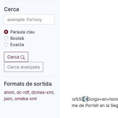
Fons sonor de Ràdio
Reus
Cerca
Cartells
Fons audiovisual
Fons local
Paraula clau
Booleà
Fons sonor
Exacta
Goigs
Fons fotogràfic
Cerca
Fons d'art
Cerca avançada
Formats de sortida
atom
,
dc-rdf
,
dcmes-xml
,
json
,
omeka-xml
Previous