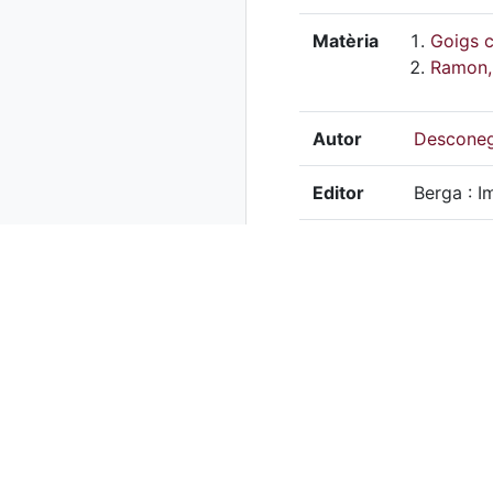
Matèria
Goigs c
Ramon, 
Autor
Descone
Editor
Berga : I
Drets
Centre de
Extensió
21,5 cm x
Localització física