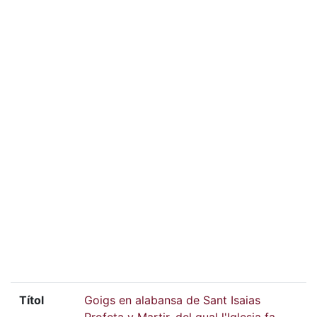
Títol
Goigs en alabansa de Sant Isaias
Profeta y Martir, del qual l'Iglesia fa