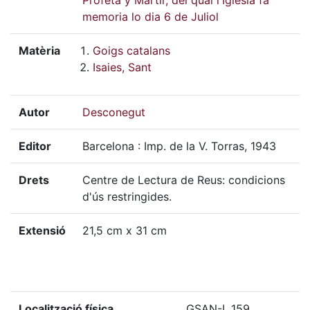
memoria lo dia 6 de Juliol
Matèria
Goigs catalans
Isaies, Sant
Autor
Desconegut
Editor
Barcelona : Imp. de la V. Torras, 1943
Drets
Centre de Lectura de Reus: condicions
d'ús restringides.
Extensió
21,5 cm x 31 cm
Localització física
GSAN-I, 159