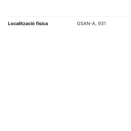
Localització física
GSAN-A, 931
«
Ítem anterior
Ítem següent
»
Citació
Desconegut, “Milagro de S. Antonio de Padua.,”
Biblioteca Digital del Centre de Lectura de Reus
,
consulta 8 agost de 2026,
https://bd.centrelectura.cat/items/show/19773
.