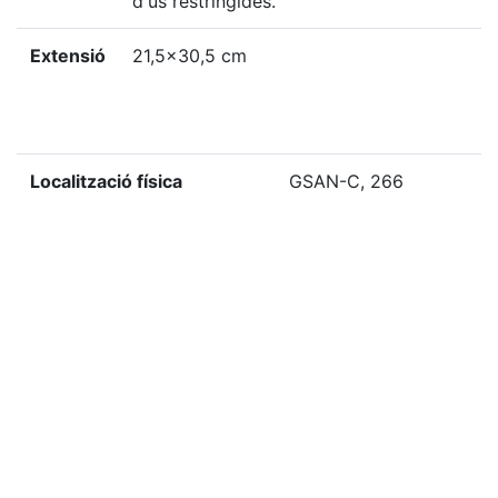
d'ús restringides.
Extensió
21,5x30,5 cm
Localització física
GSAN-C, 266
«
Ítem anterior
Ítem següent
»
Citació
“Goigs del glorios martir S. Ciriach, que se venera en
la vila de Bossost,”
Biblioteca Digital del Centre de
Lectura de Reus
, consulta 7 agost de 2026,