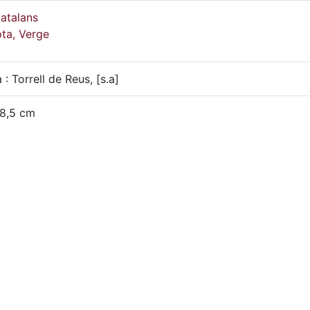
atalans
ta, Verge
: Torrell de Reus, [s.a]
18,5 cm
orrell de Reus ; 1067
oigs en celebració de les noces d'or de Ramon Tomàs i Ma
asals
-A, 528(3)