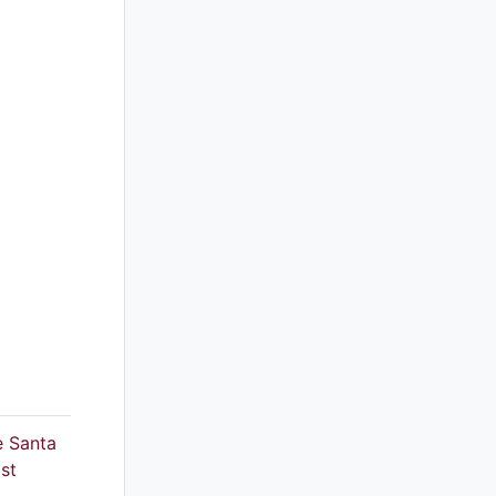
e Santa
st