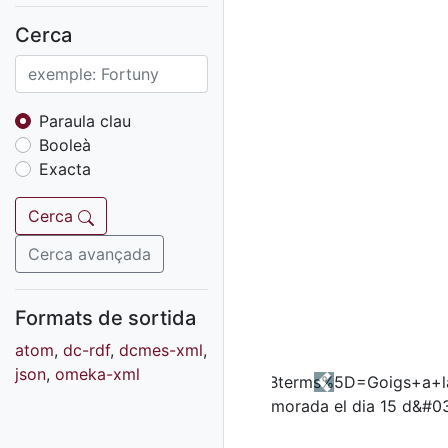
Fons sonor de Ràdio
Reus
Cerca
Cartells
Fons audiovisual
Fons local
Paraula clau
Booleà
Fons sonor
Exacta
Goigs
Fons fotogràfic
Cerca
Fons d'art
Cerca avançada
Formats de sortida
atom
,
dc-rdf
,
dcmes-xml
,
json
,
omeka-xml
Previous