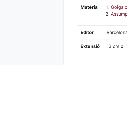
Matèria
Goigs c
Assump
Editor
Barcelona 
Extensió
13 cm x 
Col·lecció
T
Observacions
G
C
Localització
G
física