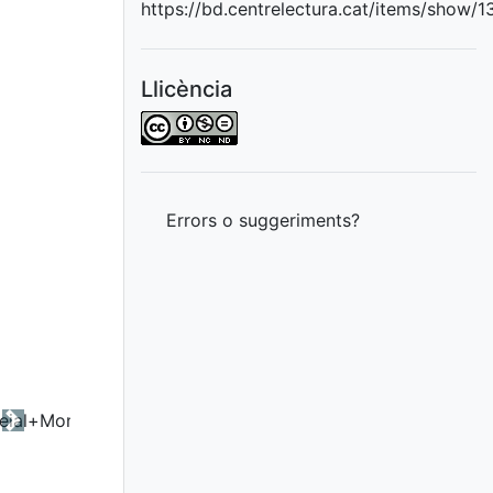
https://bd.centrelectura.cat/items/show/
Llicència
Errors o suggeriments?
Next