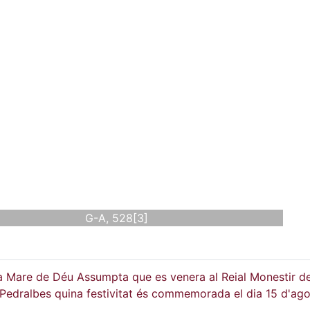
G-A, 528[3]
a Mare de Déu Assumpta que es venera al Reial Monestir d
Pedralbes quina festivitat és commemorada el dia 15 d'ago