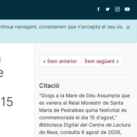
×
ontinua navegant, considerem que n'accepta el seu ús.
a
«
Ítem anterior
Ítem següent
»
e
Citació
“Goigs a la Mare de Déu Assumpta que
 15
es venera al Reial Monestir de Santa
Maria de Pedralbes quina festivitat és
commemorada el dia 15 d'agost,”
Biblioteca Digital del Centre de Lectura
de Reus
, consulta 6 agost de 2026,