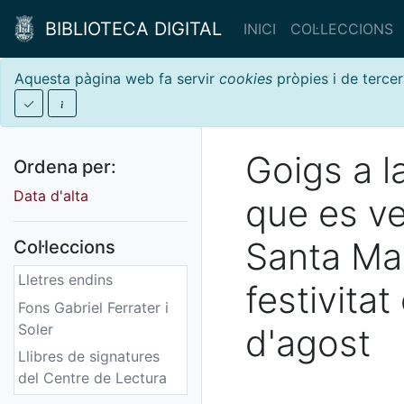
BIBLIOTECA DIGITAL
INICI
COL·LECCIONS
Aquesta pàgina web fa servir
cookies
pròpies i de tercer
Goigs a 
Ordena per:
Data d'alta
que es ve
Santa Ma
Col·leccions
Lletres endins
festivita
Fons Gabriel Ferrater i
Soler
d'agost
Llibres de signatures
del Centre de Lectura