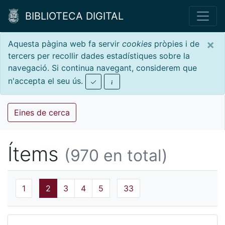
BIBLIOTECA DIGITAL
×
Aquesta pàgina web fa servir
cookies
pròpies i de
tercers per recollir dades estadístiques sobre la
navegació. Si continua navegant, considerem que
n'accepta el seu ús.
Eines de cerca
Ítems
(970 en total)
1
2
3
4
5
33