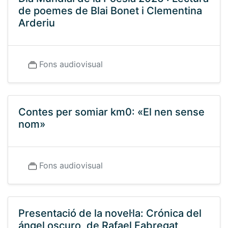
de poemes de Blai Bonet i Clementina
Arderiu
Fons audiovisual
Contes per somiar km0: «El nen sense
nom»
Fons audiovisual
Presentació de la novel·la: Crónica del
ángel oscuro, de Rafael Fabregat