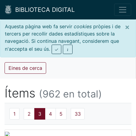
BIBLIOTECA DIGITAL
×
Aquesta pàgina web fa servir
cookies
pròpies i de
tercers per recollir dades estadístiques sobre la
navegació. Si continua navegant, considerem que
n'accepta el seu ús.
Eines de cerca
Ítems
(962 en total)
1
2
3
4
5
33