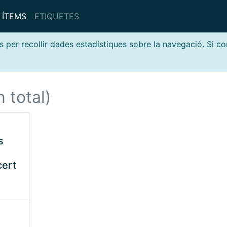
ÍTEMS
ETIQUETES
s per recollir dades estadístiques sobre la navegació. Si c
n total)
s
cert