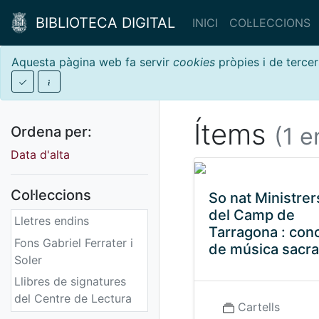
BIBLIOTECA DIGITAL
INICI
COL·LECCIONS
Aquesta pàgina web fa servir
cookies
pròpies i de tercer
Ítems
(1 e
Ordena per:
Data d'alta
Col·leccions
So nat Ministrer
del Camp de
Lletres endins
Tarragona : con
Fons Gabriel Ferrater i
de música sacra
Soler
Llibres de signatures
del Centre de Lectura
Cartells