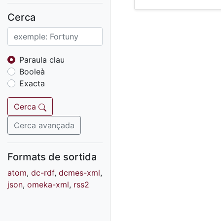
Fons sonor de Ràdio
Reus
Cerca
Cartells
Fons audiovisual
Fons local
Paraula clau
Booleà
Fons sonor
Exacta
Goigs
Fons fotogràfic
Cerca
Fons d'art
Cerca avançada
Formats de sortida
atom
,
dc-rdf
,
dcmes-xml
,
json
,
omeka-xml
,
rss2