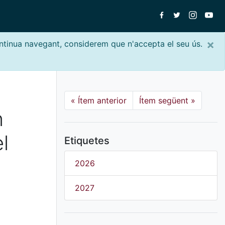
×
ontinua navegant, considerem que n'accepta el seu ús.
«
Ítem anterior
Ítem següent
»
n
l
Etiquetes
2026
2027