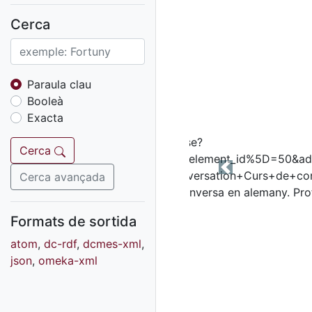
Fons sonor de Ràdio
Reus
Cerca
Cartells
Fons audiovisual
Fons local
Paraula clau
Booleà
Fons sonor
Exacta
Goigs
Fons fotogràfic
Cerca
Fons d'art
Previous
Cerca avançada
Formats de sortida
atom
,
dc-rdf
,
dcmes-xml
,
json
,
omeka-xml