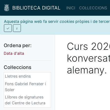
BIBLIOTECA DIGITAL
INICI
COL·LECCIONS
Aquesta pàgina web fa servir
cookies
pròpies i de tercer
Curs 202
Ordena per:
Data d'alta
konversa
alemany. 
Col·leccions
Lletres endins
Fons Gabriel Ferrater i
Soler
Llibres de signatures
del Centre de Lectura