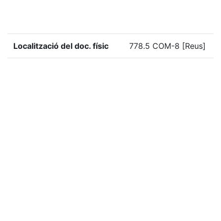
Localització del doc. físic
778.5 COM-8 [Reus]
Localització del doc. digital
EMP-688
«
Ítem anterior
Ítem següent
»
Etiquetes
2014