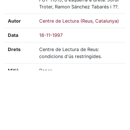
Troter, Ramon Sánchez Tabarés i ??.
Autor
Centre de Lectura (Reus, Catalunya)
Data
18-11-1997
Drets
Centre de Lectura de Reus:
condicions d'ús restringides.
Mitjà
Paper
Tècnica
Color
Localització del doc. físic
FOT-11515, FOT-
11516