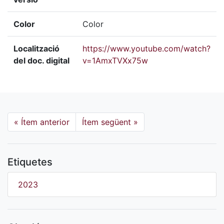
Color
Color
Localització
https://www.youtube.com/watch?
del doc. digital
v=1AmxTVXx75w
«
Ítem anterior
Ítem següent
»
Etiquetes
2023