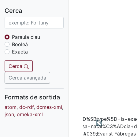
Fons sonor de Ràdio
Reus
Cerca
Cartells
Fons audiovisual
Fons local
Paraula clau
Booleà
Fons sonor
Exacta
Goigs
Fons fotogràfic
Cerca
Fons d'art
Cerca avançada
Formats de sortida
atom
,
dc-rdf
,
dcmes-xml
,
json
,
omeka-xml
Previous