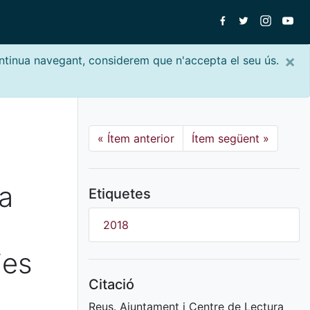
×
ontinua navegant, considerem que n'accepta el seu ús.
«
Ítem anterior
Ítem següent
»
a
la
Etiquetes
2018
ies
Citació
Reus. Ajuntament i Centre de Lectura