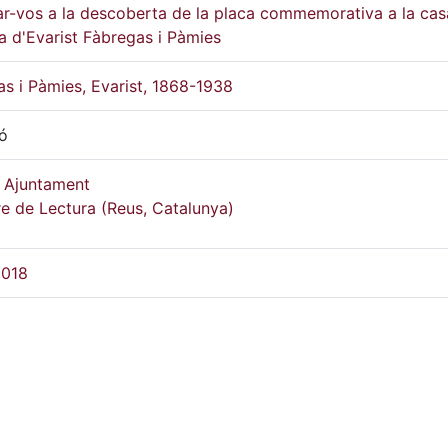
r-vos a la descoberta de la placa commemorativa a la cas
ia d'Evarist Fàbregas i Pàmies
s i Pàmies, Evarist, 1868-1938
ió
 Ajuntament
e de Lectura (Reus, Catalunya)
2018
de Lectura de Reus: condicions d'ús restringides.