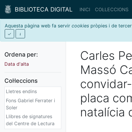
BIBLIOTECA DIGITAL
INICI
COL·LECCIONS
Aquesta pàgina web fa servir
cookies
pròpies i de tercer
Carles Pe
Ordena per:
Data d'alta
Massó Ca
convidar-
Col·leccions
Lletres endins
placa co
Fons Gabriel Ferrater i
Soler
natalícia
Llibres de signatures
del Centre de Lectura