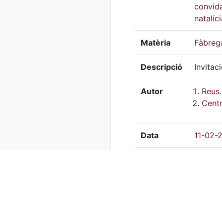
convida
natalíc
Matèria
Fàbrega
Descripció
Invitac
Autor
Reus.
Centr
Data
11-02-
Drets
Centre 
Mitjà
Digital