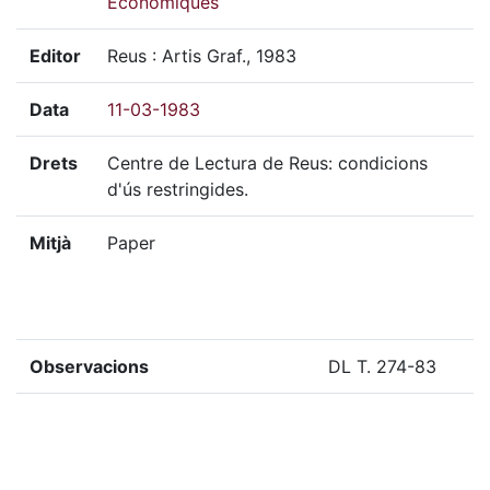
Econòmiques
Editor
Reus : Artis Graf., 1983
Data
11-03-1983
Drets
Centre de Lectura de Reus: condicions
d'ús restringides.
Mitjà
Paper
Observacions
DL T. 274-83
Localització del doc. físic
CAR-2161
Localització del doc. digital
CAR-2161