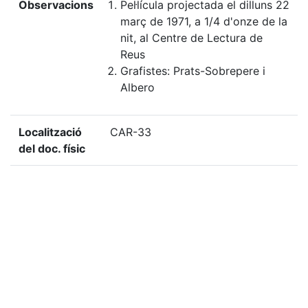
Observacions
Pel·lícula projectada el dilluns 22
març de 1971, a 1/4 d'onze de la
nit, al Centre de Lectura de
Reus
Grafistes: Prats-Sobrepere i
Albero
Localització
CAR-33
del doc. físic
Localització
CAR-33
del doc.
digital
«
Ítem anterior
Ítem següent
»