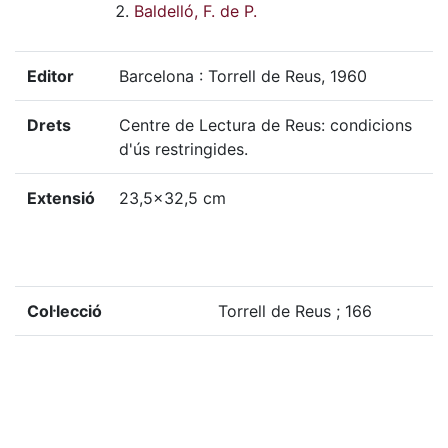
Baldelló, F. de P.
Editor
Barcelona : Torrell de Reus, 1960
Drets
Centre de Lectura de Reus: condicions
d'ús restringides.
Extensió
23,5x32,5 cm
Col·lecció
Torrell de Reus ; 166
Observacions
Edició de la Parròquia
Localització física
GSTA-E, 185