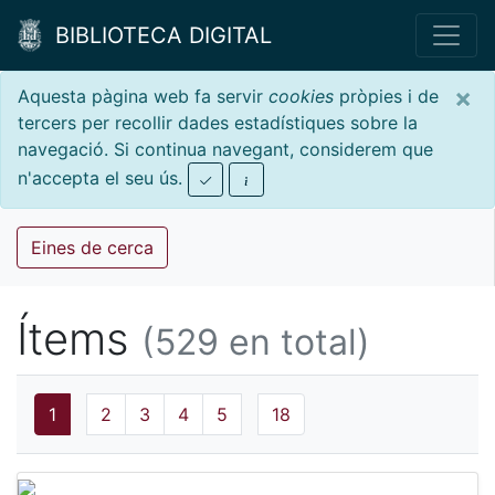
BIBLIOTECA DIGITAL
×
Aquesta pàgina web fa servir
cookies
pròpies i de
tercers per recollir dades estadístiques sobre la
navegació. Si continua navegant, considerem que
n'accepta el seu ús.
Eines de cerca
Ítems
(529 en total)
1
2
3
4
5
18