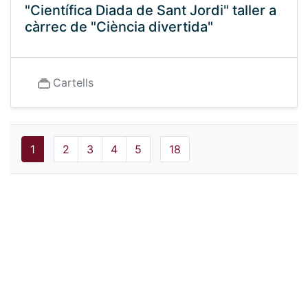
"Científica Diada de Sant Jordi" taller a
càrrec de "Ciència divertida"
Cartells
1
2
3
4
5
18