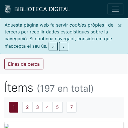
BIBLIOTECA DIGITAL
×
Aquesta pàgina web fa servir
cookies
pròpies i de
tercers per recollir dades estadístiques sobre la
navegació. Si continua navegant, considerem que
n'accepta el seu ús.
Eines de cerca
Ítems
(197 en total)
1
2
3
4
5
7