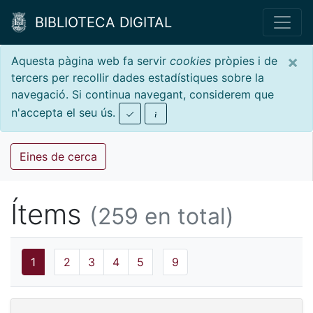
BIBLIOTECA DIGITAL
×
Aquesta pàgina web fa servir
cookies
pròpies i de
tercers per recollir dades estadístiques sobre la
navegació. Si continua navegant, considerem que
n'accepta el seu ús.
Eines de cerca
Ítems
(259 en total)
1
2
3
4
5
9