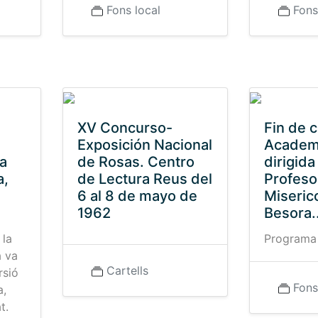
Fons local
Fons
XV Concurso-
Fin de c
Exposición Nacional
Academ
la
de Rosas. Centro
dirigida
a,
de Lectura Reus del
Profeso
6 al 8 de mayo de
Miseric
1962
Besora..
 la
Programa
a va
Cartells
rsió
Fons
a,
t.