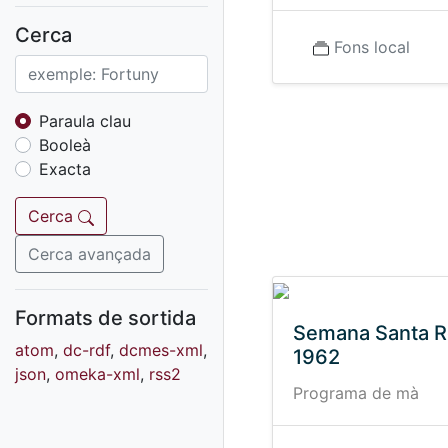
Fons sonor de Ràdio
Reus
Cerca
Fons local
Cartells
Fons audiovisual
Fons local
Paraula clau
Booleà
Fons sonor
Exacta
Goigs
Fons fotogràfic
Cerca
Fons d'art
Cerca avançada
Formats de sortida
Semana Santa 
atom
,
dc-rdf
,
dcmes-xml
,
1962
json
,
omeka-xml
,
rss2
Programa de mà