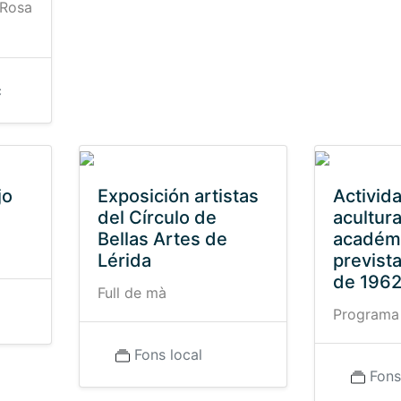
 Rosa
c
jo
Exposición artistas
Activid
del Círculo de
acultura
Bellas Artes de
académ
Lérida
prevista
de 196
Full de mà
Programa
Fons local
Fons