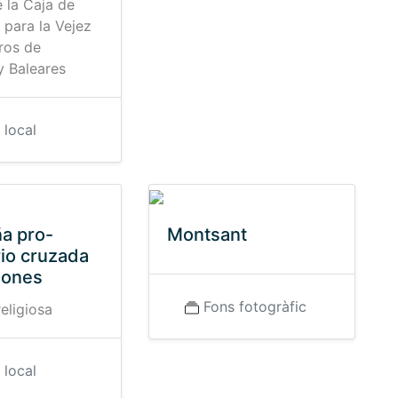
e la Caja de
 para la Vejez
ros de
y Baleares
 local
a pro-
Montsant
io cruzada
iones
Fons fotogràfic
eligiosa
 local