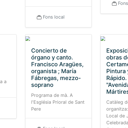
Fons
Fons local
Concierto de
Exposic
órgano y canto.
obras de
Francisco Aragües,
Certam
organista ; María
Pintura 
Fábregas, mezzo-
Rápido.
a a
soprano
"Avenid
Mártire
Programa de mà. A
l'Església Prioral de Sant
Catàleg de
Pere
organitza
Local de 
Celebrada