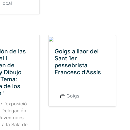
 local
ión de las
Goigs a llaor del
l I
Sant 1er
en de
pessebrista
y Dibujo
Francesc d'Assís
 Tema:
a de los
s"
Goigs
 l'exposició.
: Delegación
Juventudes.
 a la Sala de