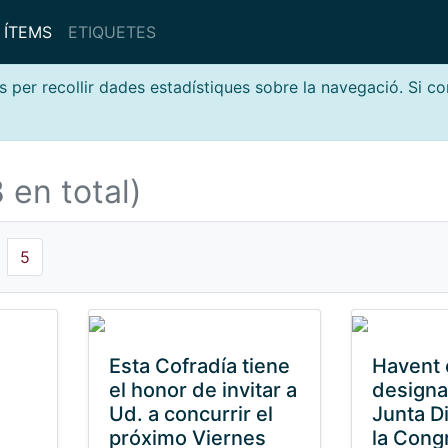
ÍTEMS
ETIQUETES
s per recollir dades estadístiques sobre la navegació. Si c
 en total)
5
Esta Cofradía tiene
Havent 
el honor de invitar a
designat
Ud. a concurrir el
Junta D
próximo Viernes
la Cong