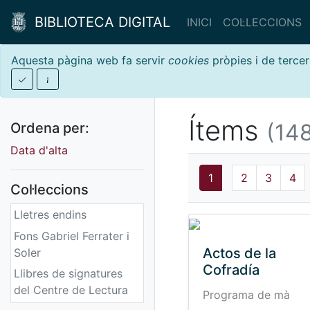
BIBLIOTECA DIGITAL
INICI
COL·LECCIONS
Aquesta pàgina web fa servir
cookies
pròpies i de tercer
Ítems
(148
Ordena per:
Data d'alta
1
2
3
4
Col·leccions
Lletres endins
Fons Gabriel Ferrater i
Actos de la
Soler
Cofradía
Llibres de signatures
del Centre de Lectura
Programa de mà