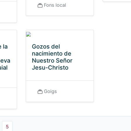
Fons local
 la
Gozos del
nacimiento de
seva
Nuestro Señor
ial
Jesu-Christo
Goigs
5