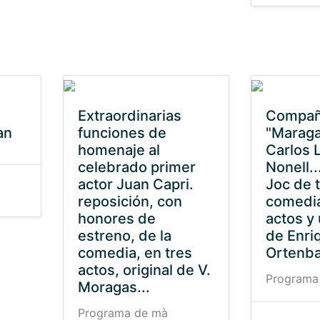
Extraordinarias
Compañí
an
funciones de
"Maraga
homenaje al
Carlos L
celebrado primer
Nonell..
actor Juan Capri.
Joc de t
reposición, con
comedia
honores de
actos y
estreno, de la
de Enri
comedia, en tres
Ortenb
actos, original de V.
Programa
Moragas...
Programa de mà