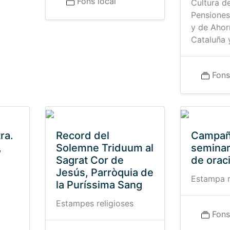
Fons local
Cultura d
Pensiones
y de Ahor
Cataluña 
Fons
ra.
Record del
Campañ
,
Solemne Triduum al
seminar
Sagrat Cor de
de orac
Jesús, Parròquia de
Estampa r
la Puríssima Sang
Estampes religioses
Fons