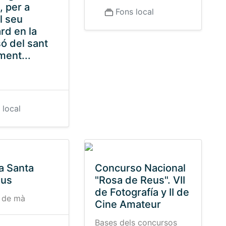
, per a
Fons local
l seu
rd en la
ó del sant
ment...
 local
a Santa
Concurso Nacional
eus
"Rosa de Reus". VII
de Fotografía y II de
 de mà
Cine Amateur
Bases dels concursos