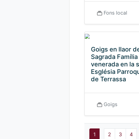
Fons local
Goigs en llaor de
Sagrada Família
venerada en la 
Església Parroqu
de Terrassa
Goigs
1
2
3
4