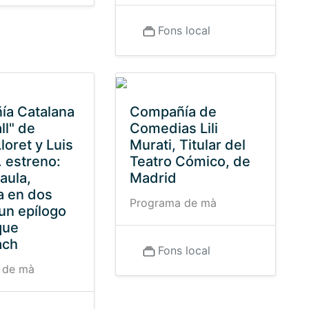
Fons local
a Catalana
Compañía de
ll" de
Comedias Lili
loret y Luis
Murati, Titular del
. estreno:
Teatro Cómico, de
aula,
Madrid
 en dos
Programa de mà
 un epílogo
que
ach
Fons local
 de mà