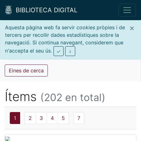
BIBLIOTECA DIGITAL
×
Aquesta pàgina web fa servir
cookies
pròpies i de
tercers per recollir dades estadístiques sobre la
navegació. Si continua navegant, considerem que
n'accepta el seu ús.
Eines de cerca
Ítems
(202 en total)
1
2
3
4
5
7